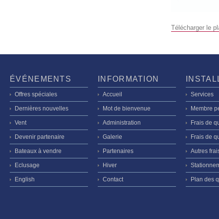
Télécharger le pl
ÉVÉNEMENTS
INFORMATION
INSTAL
Offres spéciales
Accueil
Services
Dernières nouvelles
Mot de bienvenue
Membre p
Vent
Administration
Frais de q
Devenir partenaire
Galerie
Frais de qu
Bateaux à vendre
Partenaires
Autres frai
Eclusage
Hiver
Stationne
English
Contact
Plan des q